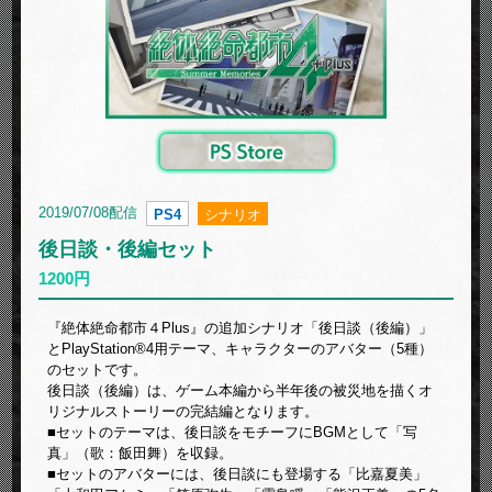
2019/07/08配信
PS4
シナリオ
後日談・後編セット
1200円
『絶体絶命都市４Plus』の追加シナリオ「後日談（後編）」
とPlayStation®4用テーマ、キャラクターのアバター（5種）
のセットです。
後日談（後編）は、ゲーム本編から半年後の被災地を描くオ
リジナルストーリーの完結編となります。
■セットのテーマは、後日談をモチーフにBGMとして「写
真」（歌：飯田舞）を収録。
■セットのアバターには、後日談にも登場する「比嘉夏美」