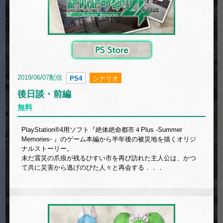
2019/06/07配信
PS4
シナリオ
後日談・前編
無料
PlayStation®4用ソフト『絶体絶命都市４Plus -Summer
Memories- 』のゲーム本編から半年後の被災地を描くオリジ
ナルストーリー。
未だ震災の爪痕が残るひすい市を再び訪れた主人公は、かつ
て共に災害から逃げのびた人々と再会する．．．