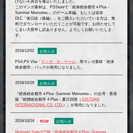
けない不具合を修正いたしました。
このマンガ素材は、PSStoreで「絶体絶命都市４Plus -
Summer Memories-」のゲーム本編、もしくは追加
DLC「後日談（後編）」をご購入いただいている方は、無
料でダウンロードいただくことが可能です。お待たせして
しまい大変申し訳ありません。よろしくお願いいたしま
す。
2019/12/02
お知らせ
PS4,PS Vita「
マンガ・カ・ケール
」用マンガ素材「絶体
絶命都市」パックが発売になりました。
2019/10/29
お知らせ
『絶体絶命都市４Plus -Summer Memories-』の台湾・香港
版『絕體絕命都市 4 Plus：夏日回憶（
JUSTDAN
INTERNATIONAL CO.,LTD.
）』が発売になりました。
2019/10/24
NSW
お知らせ
Nintendo Switch™版『絶体絶命都市４Plus -Summer