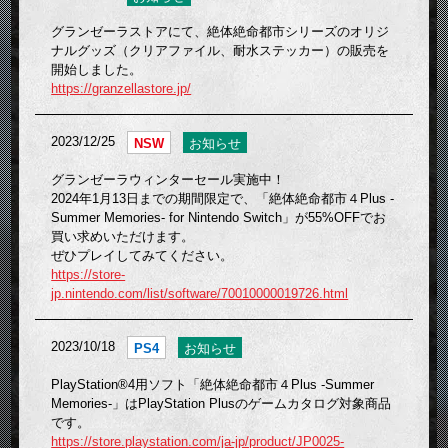
グランゼーラストアにて、絶体絶命都市シリーズのオリジ
ナルグッズ（クリアファイル、耐水ステッカー）の販売を
開始しました。
https://granzellastore.jp/
2023/12/25
NSW
お知らせ
グランゼーラウィンターセール実施中！
2024年1月13日までの期間限定で、「絶体絶命都市４Plus -
Summer Memories- for Nintendo Switch」が55%OFFでお
買い求めいただけます。
ぜひプレイしてみてください。
https://store-
jp.nintendo.com/list/software/70010000019726.html
2023/10/18
PS4
お知らせ
PlayStation®4用ソフト「絶体絶命都市４Plus -Summer
Memories-」はPlayStation Plusのゲームカタログ対象商品
です。
https://store.playstation.com/ja-jp/product/JP0025-