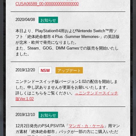
CUSA06589_00-0000000000000000
2020/04/08
お知らせ
本日より、PlayStation®4用およびNintendo Switch™用ソ
フト「絶体絶命都市４Plus -Summer Memories-」の英語版
が北米・欧州で発売になりました。
また、Steam、GOG、DMM Gamesでの販売を開始いたし
ました。
2019/12/20
NSW
アップデート
ニンテンドースイッチ版バージョン1.02の配信を開始しま
した。申し訳ありませんが更新をお願いいたします。
詳しくはこちらをご覧ください。
→ニンテンドースイッチ
版Ver.1.02
2019/12/10
お知らせ
12月2日発売のPS4,PSVITA「
マンガ・カ・ケール
」用マン
ガ素材「絶体絶命都市」パックが一部の方にご購入いただ