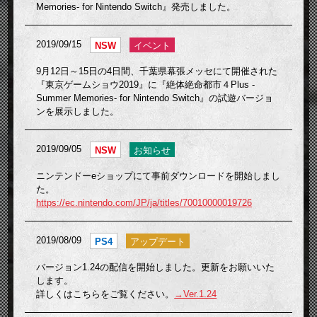
Memories- for Nintendo Switch』発売しました。
2019/09/15
NSW
イベント
9月12日～15日の4日間、千葉県幕張メッセにて開催された
『東京ゲームショウ2019』に『絶体絶命都市４Plus -
Summer Memories- for Nintendo Switch』の試遊バージョ
ンを展示しました。
2019/09/05
NSW
お知らせ
ニンテンドーeショップにて事前ダウンロードを開始しまし
た。
https://ec.nintendo.com/JP/ja/titles/70010000019726
2019/08/09
PS4
アップデート
バージョン1.24の配信を開始しました。更新をお願いいた
します。
詳しくはこちらをご覧ください。
→Ver.1.24