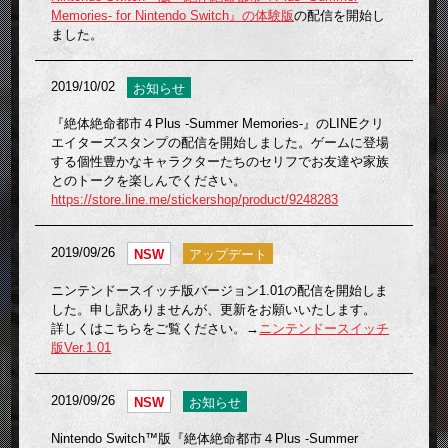
Memories- for Nintendo Switch』の体験版
の配信を開始し
ました。
2019/10/02
お知らせ
『絶体絶命都市４Plus -Summer Memories-』のLINEクリ
エイターズスタンプの配信を開始しました。ゲームに登場
する個性豊かなキャラクターたちのセリフでお友達や家族
とのトークを楽しんでください。
https://store.line.me/stickershop/product/9248283
2019/09/26
NSW
アップデート
ニンテンドースイッチ版バージョン1.01の配信を開始しま
した。申し訳ありませんが、更新をお願いいたします。
詳しくはこちらをご覧ください。→
ニンテンドースイッチ
版Ver.1.01
2019/09/26
NSW
お知らせ
Nintendo Switch™版『絶体絶命都市４Plus -Summer