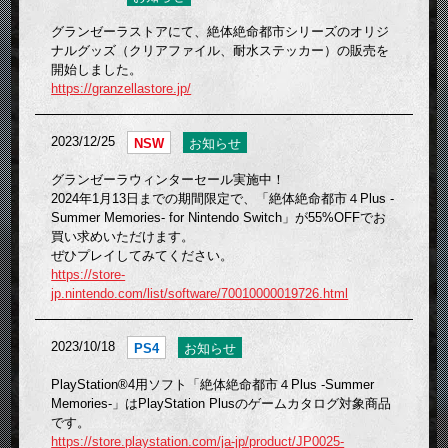
グランゼーラストアにて、絶体絶命都市シリーズのオリジ
ナルグッズ（クリアファイル、耐水ステッカー）の販売を
開始しました。
https://granzellastore.jp/
2023/12/25
NSW
お知らせ
グランゼーラウィンターセール実施中！
2024年1月13日までの期間限定で、「絶体絶命都市４Plus -
Summer Memories- for Nintendo Switch」が55%OFFでお
買い求めいただけます。
ぜひプレイしてみてください。
https://store-
jp.nintendo.com/list/software/70010000019726.html
2023/10/18
PS4
お知らせ
PlayStation®4用ソフト「絶体絶命都市４Plus -Summer
Memories-」はPlayStation Plusのゲームカタログ対象商品
です。
https://store.playstation.com/ja-jp/product/JP0025-