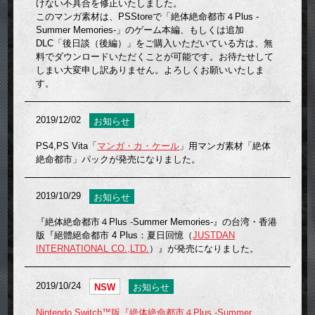
けない不具合を修正いたしました。
このマンガ素材は、PSStoreで「絶体絶命都市４Plus -
Summer Memories-」のゲーム本編、もしくは追加
DLC「後日談（後編）」をご購入いただいている方は、無
料でダウンロードいただくことが可能です。お待たせして
しまい大変申し訳ありません。よろしくお願いいたしま
す。
2019/12/02
お知らせ
PS4,PS Vita「
マンガ・カ・ケール
」用マンガ素材「絶体
絶命都市」パックが発売になりました。
2019/10/29
お知らせ
『絶体絶命都市４Plus -Summer Memories-』の台湾・香港
版『絕體絕命都市 4 Plus：夏日回憶（
JUSTDAN
INTERNATIONAL CO.,LTD.
）』が発売になりました。
2019/10/24
NSW
お知らせ
Nintendo Switch™版『絶体絶命都市４Plus -Summer