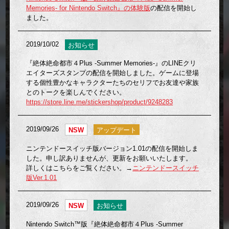
Memories- for Nintendo Switch』の体験版
の配信を開始し
ました。
2019/10/02
お知らせ
『絶体絶命都市４Plus -Summer Memories-』のLINEクリ
エイターズスタンプの配信を開始しました。ゲームに登場
する個性豊かなキャラクターたちのセリフでお友達や家族
とのトークを楽しんでください。
https://store.line.me/stickershop/product/9248283
2019/09/26
NSW
アップデート
ニンテンドースイッチ版バージョン1.01の配信を開始しま
した。申し訳ありませんが、更新をお願いいたします。
詳しくはこちらをご覧ください。→
ニンテンドースイッチ
版Ver.1.01
2019/09/26
NSW
お知らせ
Nintendo Switch™版『絶体絶命都市４Plus -Summer