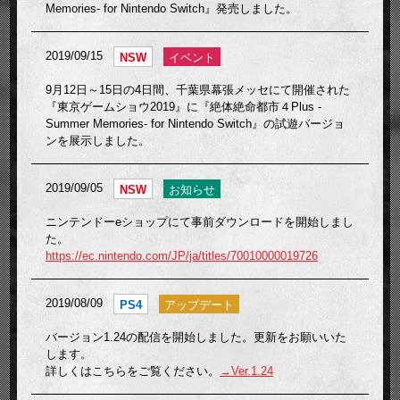
Memories- for Nintendo Switch』発売しました。
2019/09/15
NSW
イベント
9月12日～15日の4日間、千葉県幕張メッセにて開催された
『東京ゲームショウ2019』に『絶体絶命都市４Plus -
Summer Memories- for Nintendo Switch』の試遊バージョ
ンを展示しました。
2019/09/05
NSW
お知らせ
ニンテンドーeショップにて事前ダウンロードを開始しまし
た。
https://ec.nintendo.com/JP/ja/titles/70010000019726
2019/08/09
PS4
アップデート
バージョン1.24の配信を開始しました。更新をお願いいた
します。
詳しくはこちらをご覧ください。
→Ver.1.24