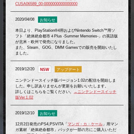
CUSA06589_00-0000000000000000
2020/04/08
お知らせ
本日より、PlayStation®4用およびNintendo Switch™用ソ
フト「絶体絶命都市４Plus -Summer Memories-」の英語版
が北米・欧州で発売になりました。
また、Steam、GOG、DMM Gamesでの販売を開始いたし
ました。
2019/12/20
NSW
アップデート
ニンテンドースイッチ版バージョン1.02の配信を開始しま
した。申し訳ありませんが更新をお願いいたします。
詳しくはこちらをご覧ください。
→ニンテンドースイッチ
版Ver.1.02
2019/12/10
お知らせ
12月2日発売のPS4,PSVITA「
マンガ・カ・ケール
」用マン
ガ素材「絶体絶命都市」パックが一部の方にご購入いただ